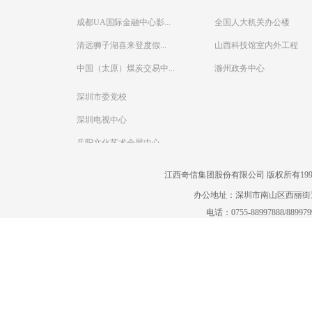
成都UA国际金融中心影...
全国人大机关办公楼
清远狮子湖喜来登度假...
山西科技馆室内外工程
中国（太原）煤炭交易中...
滁州政务中心
深圳市委党校
深圳电视中心
岳阳文化艺术会展中心
江西奇信集团股份有限公司 版权所有1995-2022
办公地址：深圳市南山区西丽街道曙
电话：0755-88997888/88997