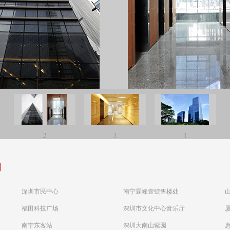
2
3
1
例
深圳市民中心
南宁霖峰壹號售楼处
福田科技广场
深圳市文化中心音乐厅
南宁东客站
深圳大南山紫园