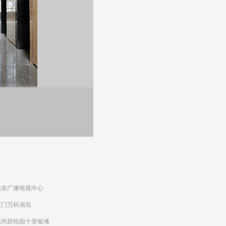
山东广播电视中心
厦门万科湖岛
惠州碧桂园十里银滩