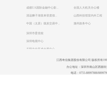
成都UA国际金融中心影...
全国人大机关办公楼
清远狮子湖喜来登度假...
山西科技馆室内外工程
中国（太原）煤炭交易中...
滁州政务中心
深圳市委党校
深圳电视中心
岳阳文化艺术会展中心
江西奇信集团股份有限公司 版权所有1995-2022
办公地址：深圳市南山区西丽街道曙
电话：0755-88997888/88997