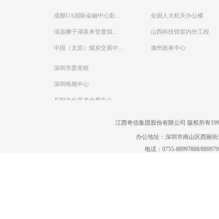
成都UA国际金融中心影...
全国人大机关办公楼
清远狮子湖喜来登度假...
山西科技馆室内外工程
中国（太原）煤炭交易中...
滁州政务中心
深圳市委党校
深圳电视中心
岳阳文化艺术会展中心
江西奇信集团股份有限公司 版权所有1995-2022
办公地址：深圳市南山区西丽街道曙
电话：0755-88997888/88997