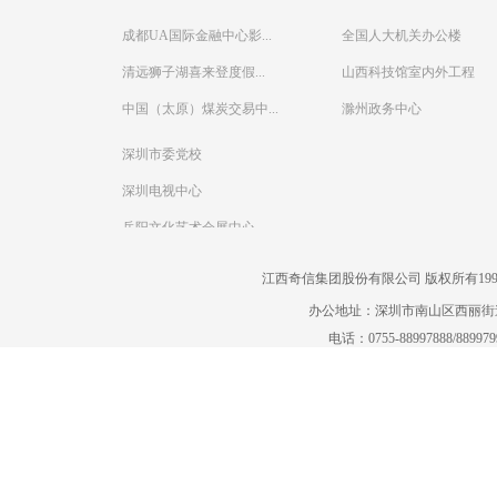
成都UA国际金融中心影...
全国人大机关办公楼
清远狮子湖喜来登度假...
山西科技馆室内外工程
中国（太原）煤炭交易中...
滁州政务中心
深圳市委党校
深圳电视中心
岳阳文化艺术会展中心
江西奇信集团股份有限公司 版权所有1995-2022
办公地址：深圳市南山区西丽街道曙
电话：0755-88997888/88997