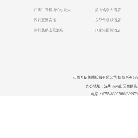
广州白云机场铂尔曼大...
吴山铭楼大酒店
深圳五洲宾馆
东部华侨城酒店
深圳麒麟山景酒店
张家港国贸酒店
江西奇信集团股份有限公司 版权所有1995-2022
办公地址：深圳市南山区西丽街道曙
电话：0755-88997888/88997