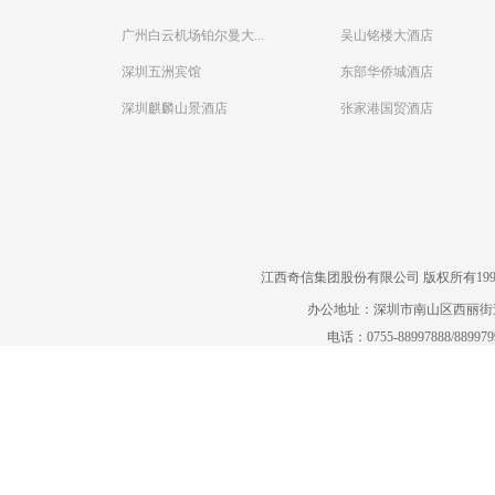
广州白云机场铂尔曼大...
吴山铭楼大酒店
深圳五洲宾馆
东部华侨城酒店
深圳麒麟山景酒店
张家港国贸酒店
江西奇信集团股份有限公司 版权所有1995-2022
办公地址：深圳市南山区西丽街道曙
电话：0755-88997888/88997