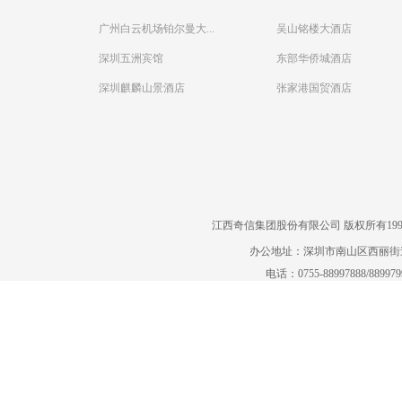
广州白云机场铂尔曼大...
吴山铭楼大酒店
深圳五洲宾馆
东部华侨城酒店
深圳麒麟山景酒店
张家港国贸酒店
江西奇信集团股份有限公司 版权所有1995-2022
办公地址：深圳市南山区西丽街道曙
电话：0755-88997888/88997