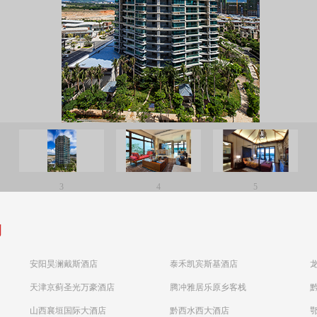
3
4
5
例
安阳昊澜戴斯酒店
泰禾凯宾斯基酒店
天津京蓟圣光万豪酒店
腾冲雅居乐原乡客栈
山西襄垣国际大酒店
黔西水西大酒店
鄂