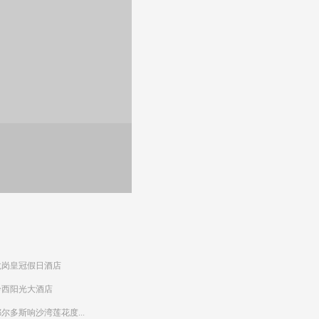
龙岗皇冠假日酒店
黔西阳光大酒店
尔多斯响沙湾莲花度...