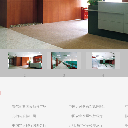
2
3
4
例
鄂尔多斯国泰商务广场
中国人民解放军总医院...
龙栖湾度假庄园
中国农业发展银行珠海...
中国光大银行深圳分行
万科地产写字楼展示厅