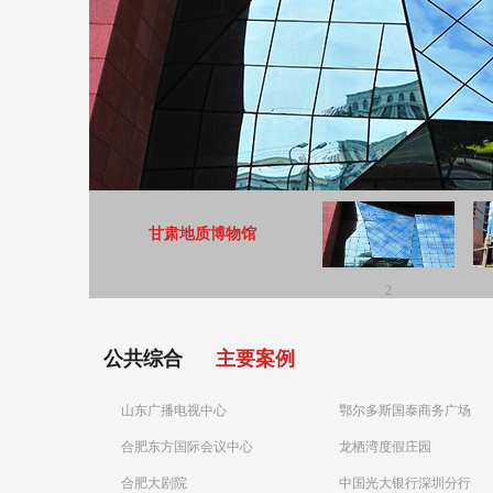
甘肃地质博物馆
2
公共综合
主要案例
山东广播电视中心
鄂尔多斯国泰商务广场
合肥东方国际会议中心
龙栖湾度假庄园
合肥大剧院
中国光大银行深圳分行