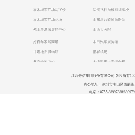
泰禾城市广场写字楼
深航飞行员模拟训练楼
泰禾城市广场商场
山东烟台毓璜顶医院
佛山星港城展销中心
山西大医院
好百年家居商场
本田汽车展览馆
甘肃地质博物馆
邯郸机场
北京金地中心
大连海事大学综合楼
江西奇信集团股份有限公司 版权所有1995-2022
办公地址：深圳市南山区西丽街道曙
电话：0755-88997888/88997