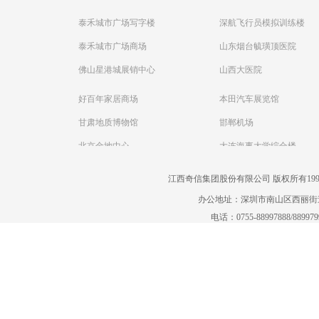
泰禾城市广场写字楼
深航飞行员模拟训练楼
泰禾城市广场商场
山东烟台毓璜顶医院
佛山星港城展销中心
山西大医院
好百年家居商场
本田汽车展览馆
甘肃地质博物馆
邯郸机场
北京金地中心
大连海事大学综合楼
江西奇信集团股份有限公司 版权所有1995-2022
办公地址：深圳市南山区西丽街道曙
电话：0755-88997888/88997