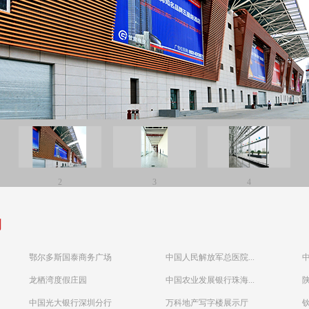
2
3
4
例
鄂尔多斯国泰商务广场
中国人民解放军总医院...
龙栖湾度假庄园
中国农业发展银行珠海...
中国光大银行深圳分行
万科地产写字楼展示厅