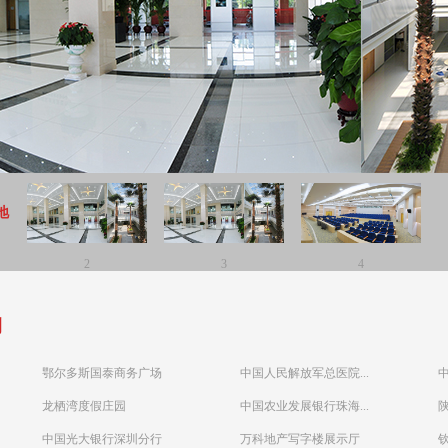
地
2
3
4
例
鄂尔多斯国泰商务广场
中国人民解放军总医院...
龙栖湾度假庄园
中国农业发展银行珠海...
中国光大银行深圳分行
万科地产写字楼展示厅