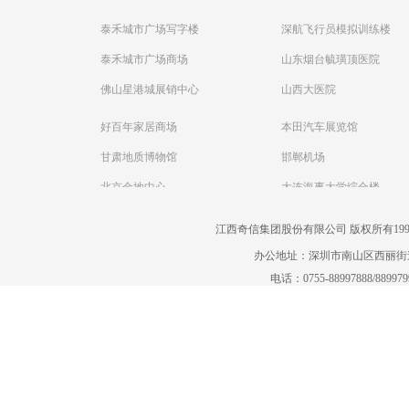
泰禾城市广场写字楼
深航飞行员模拟训练楼
泰禾城市广场商场
山东烟台毓璜顶医院
佛山星港城展销中心
山西大医院
好百年家居商场
本田汽车展览馆
甘肃地质博物馆
邯郸机场
北京金地中心
大连海事大学综合楼
江西奇信集团股份有限公司 版权所有1995-2022
办公地址：深圳市南山区西丽街道曙
电话：0755-88997888/88997