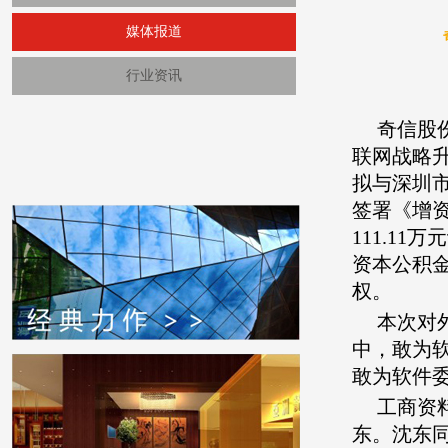
媒体报道
行业资讯
奇信股份
联网战略
拟与深圳
签署《增资
111.1
资本公积金
权。
本次对
中，敢为
敢为软件
工商资
东。沈东