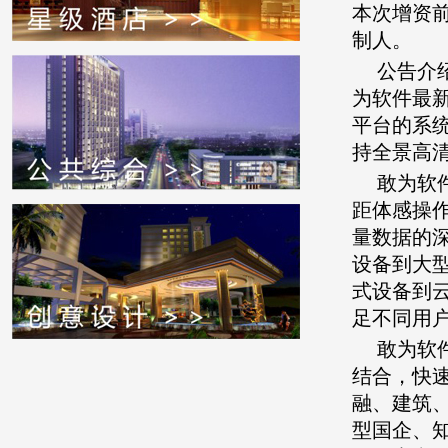
本次增资前
制人。
公告介
为软件最
平台的系
持全景高
敢为软
距体感操
量数据的
设备到大
式设备到
足不同用
敢为软
结合，快
融、建筑
型国企、