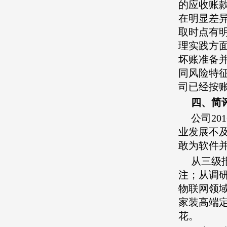
的应收账
在明显差
取时点有
理实践方
坏账准备
同风险特
司已经按
四、简
公司20
业发展不
敢为软件
从三级
注；从调
物联网领
家装高端
花。