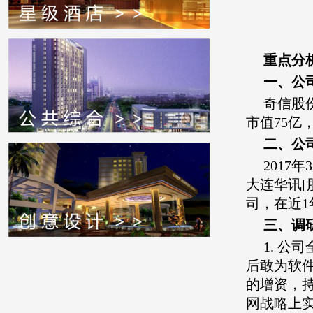
重点分
一、公
奇信股份
市值75亿
二、公
2017
大连华讯[
司，在近1
三、调
1. 
后敢为软
的增资，
网战略上