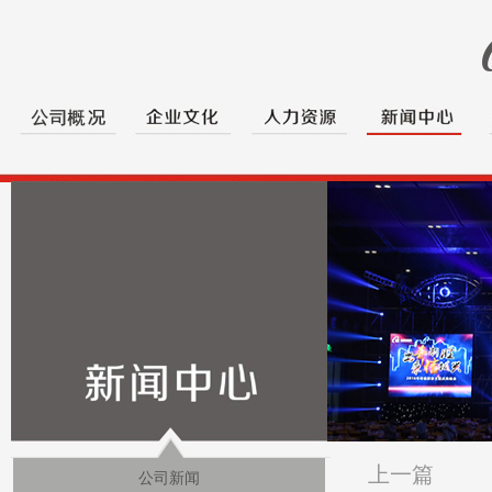
上一篇
公司新闻