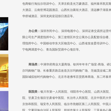
包商银行海拉尔培训中心、天津京蓟圣光万豪酒店、福州泰禾凯宾
大酒店、云南世博花园酒店、山西长治襄垣大酒店、清远狮子湖喜
华侨城酒店、深圳龙岗皇冠假日酒店等。
办公类：
深圳市民中心、深圳电视中心、深圳证劵交易所运营
限公司生产调度指挥中心、第三使馆区外交公寓办公及配套综合楼
理指挥中心、中国移动华东大区物流中心、山西省发改委培训中心
宁电网调度中心、青岛国际贸易中心项目等。
商场类：
中洲华府商业大厦商场、钦州年年丰广场室-商场、硚
尔玛购物广场、长春重庆路店改造沃尔玛购物广场、无锡茂业城二
国际城缤纷时代购物中心、北京市老佛爷百货西单商场、东二环泰禾
医院类：
银川市第一人民医院、绵阳市中心医院、山西大医院
院、甘肃卫生项目甘肃省中医院、长治市人民医院、北京中医药大
京协和医院、瑞安市人民医院、临汾市尧都区第二人民医院、中国
院、宁夏回族自治区人民医院、郑州市第十人民医院、三亚阜外心