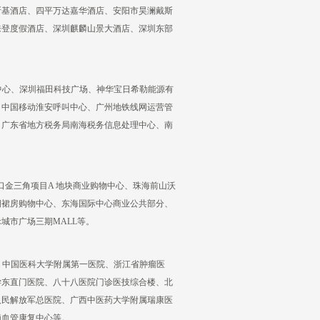
斯基酒店、四平万达嘉华酒店、安阳市昊澜戴斯
来登度假酒店、深圳麒麟山景大酒店、深圳东部
中心、深圳福田科技广场、神华宝日希勒能源有
、中国移动淮安呼叫中心、广州地铁线网运营管
、广东省地方税务局南海税务信息处理中心、南
口金三角项目A 地块商业购物中心、珠海前山沃
期裙房购物中心、东海国际中心商业公共部分、
城市广场三期MALL等。
、中国医科大学附属第一医院、浙江省肿瘤医
学东直门医院、八十八医院门诊医技综合楼、北
人民解放军总医院、广西中医药大学附属瑞康医
脑血管康复中心等。