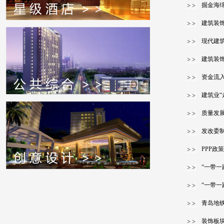
掘金海
建筑装
现代建
建筑装
资金流入
建筑业“
质量发展
发改委制
PPP政
“一带
“一带一
青岛地铁
装饰板块