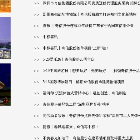
深圳市奇信集团股份有限公司资质迁移代理服务采购 招标
郑州商都遗址博物院丨奇信股份助力打造郑州文化新地标
喜报 ▏奇信股份连续22年获得广东省守合同重信用企业
中标喜讯
中标喜讯丨奇信股份签单项目“上新”啦！
5·20爱乐26丨奇信股份26周年庆
5·19中国旅游日丨想要玩好，先要睡好——解锁奇信股份
5·18国际博物馆日丨解锁奇信股份承建博物馆项目
运河印·沉浸体验式营销中心丨融创创造，奇信制造
奇信股份荣登第二届“深圳品牌百强”榜单
向劳动者致敬丨奇信股份抗疫先锋组荣获“深圳市工人先锋号
捷报丨春风送喜来，奇信再中标！
不负春光加油干，奇信股份在建幕墙项目取得重大进展