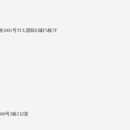
01号TCL国际E城F5栋7F
号3栋132室