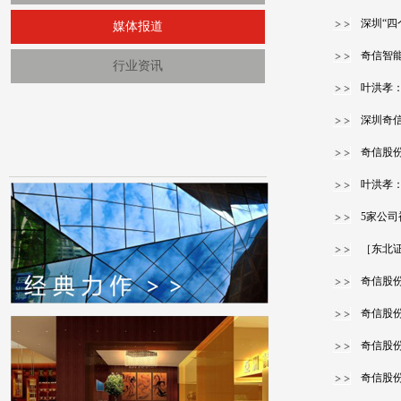
深圳“四
媒体报道
奇信智
行业资讯
叶洪孝：
深圳奇信
奇信股
叶洪孝：
5家公司
［东北
奇信股
奇信股
奇信股
奇信股