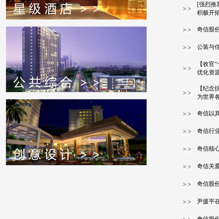
[强烈推
积极开
奇信股
公装与
【收官“
优化资
【纪念
为世界各
奇信以
奇信行
奇信核
奇信关
奇信股份
尹援平