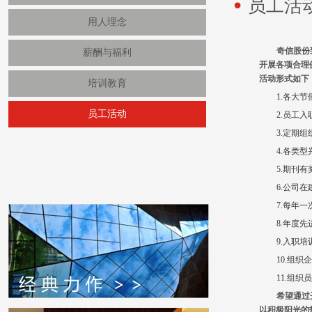
员工活
用人理念
奇信股份
薪酬与福利
开展各项合理
活动形式如下
培训教育
1.各大
员工活动
2.员工
3.定期
4.各类
5.期刊
6.公司
7.每年
8.年度
9.入职
10.组
11.组
希望通过
以积极阳光的