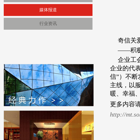
媒体报道
行业资讯
奇信关
——积
企业工
企业的代
信”）不
主线，以
暖、幸福
更多内容
http://mt.