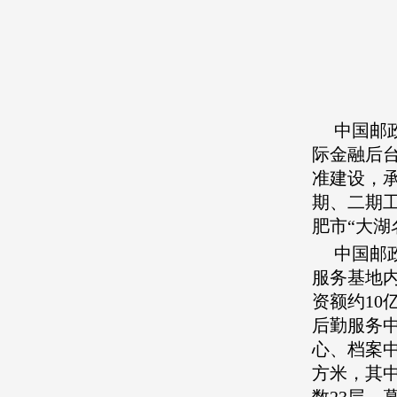
中国邮
际金融后
准建设，
期、二期
肥市“大湖
中国邮
服务基地内
资额约10
后勤服务
心、档案中
方米，其中