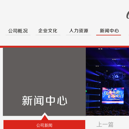
上一篇
公司新闻