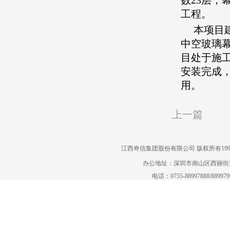
数23层，
工程。
本项目
中空玻璃
目处于施
安装完成
用。
上一篇
江西奇信集团股份有限公司 版权所有1995-2022
办公地址：深圳市南山区西丽街道曙
电话：0755-88997888/88997