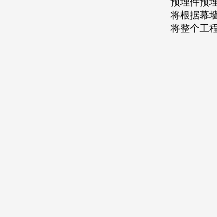
预埋件预
将根据幕
将整个工