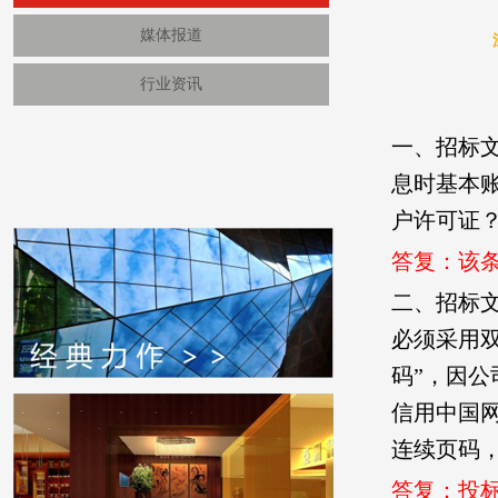
媒体报道
行业资讯
一、招标文
息时基本
户许可证
答复：该
二、招标文
必须采用
码”，因
信用中国
连续页码
答复：投