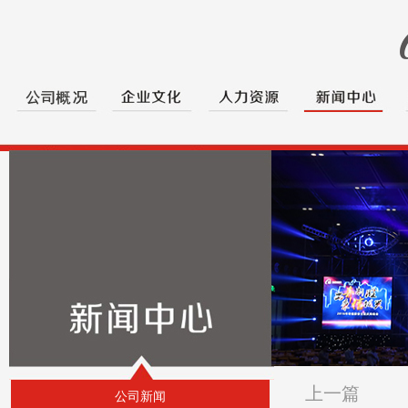
上一篇
公司新闻