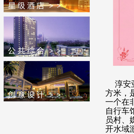
淳安
方米，
一个在
自行车
员村、
开水域