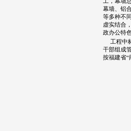
工，幕墙
幕墙、铝
等多种不
虚实结合
政办公特
工程中
干部组成
按福建省“