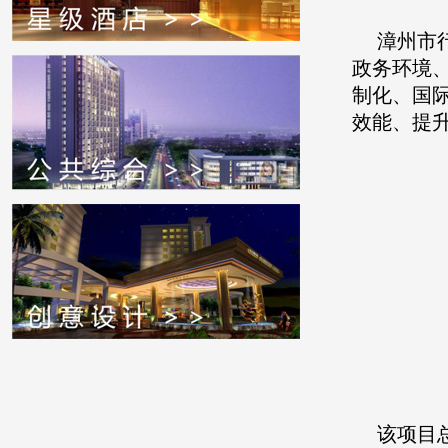
漳州市
政务环境、
制化、国
效能、提
该项目