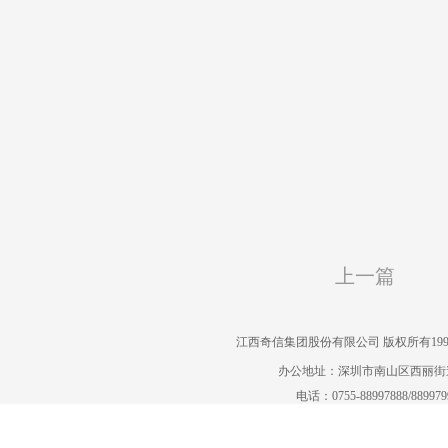
上一篇
江西奇信集团股份有限公司 版权所有1995-2022
办公地址：深圳市南山区西丽街道曙
电话：0755-88997888/88997