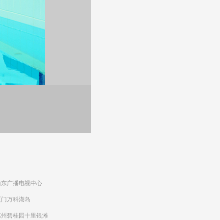
山东广播电视中心
厦门万科湖岛
惠州碧桂园十里银滩