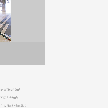
龙岗皇冠假日酒店
黔西阳光大酒店
尔多斯响沙湾莲花度...