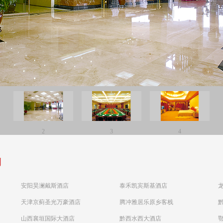
2
3
4
例
安阳昊澜戴斯酒店
泰禾凯宾斯基酒店
天津京蓟圣光万豪酒店
腾冲雅居乐原乡客栈
山西襄垣国际大酒店
黔西水西大酒店
鄂