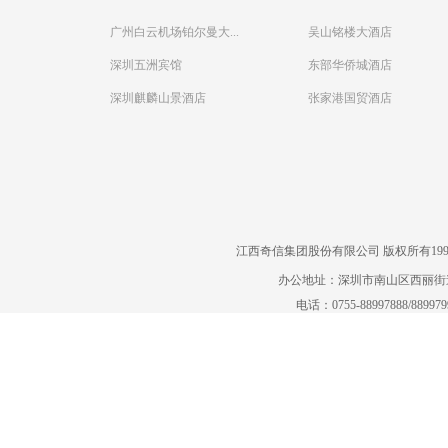
广州白云机场铂尔曼大...
吴山铭楼大酒店
深圳五洲宾馆
东部华侨城酒店
深圳麒麟山景酒店
张家港国贸酒店
江西奇信集团股份有限公司 版权所有1995-2022
办公地址：深圳市南山区西丽街道曙
电话：0755-88997888/88997