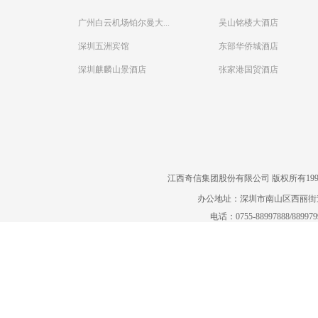
广州白云机场铂尔曼大...
吴山铭楼大酒店
深圳五洲宾馆
东部华侨城酒店
深圳麒麟山景酒店
张家港国贸酒店
江西奇信集团股份有限公司 版权所有1995-2022
办公地址：深圳市南山区西丽街道曙
电话：0755-88997888/88997