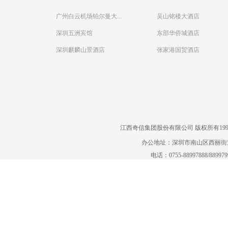
广州白云机场铂尔曼大...
吴山铭楼大酒店
深圳五洲宾馆
东部华侨城酒店
深圳麒麟山景酒店
张家港国贸酒店
江西奇信集团股份有限公司 版权所有1995-2022
办公地址：深圳市南山区西丽街道曙
电话：0755-88997888/88997